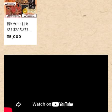
豚！カニ！甘え
び！まいたけ！福
井のご当地餃子
¥5,000
食べ比べ４８粒
セット