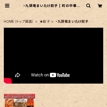
・九頭竜まいたけ餃子 | 町の中華屋さ
ん「御園飯店」ショッピングサイト
HOME（トップ画面）
★餃子
・九頭竜まいたけ餃子