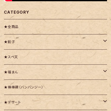
CATEGORY
★全商品
★餃子
・豚かしら肉の御園餃子
★スペ天
・九頭竜まいたけ餃子
★福まん
・越前甘えび餃子
・福まん（豚まん）
★棒棒鶏（バンバンジー）
・越前紅ズワイガニ餃子
・福まんりっち
★デザート