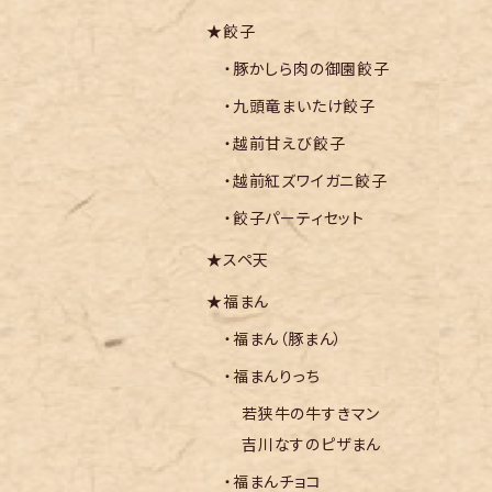
★餃子
・豚かしら肉の御園餃子
・九頭竜まいたけ餃子
・越前甘えび餃子
・越前紅ズワイガニ餃子
・餃子パーティセット
★スペ天
★福まん
・福まん（豚まん）
・福まんりっち
若狭牛の牛すきマン
吉川なすのピザまん
・福まんチョコ