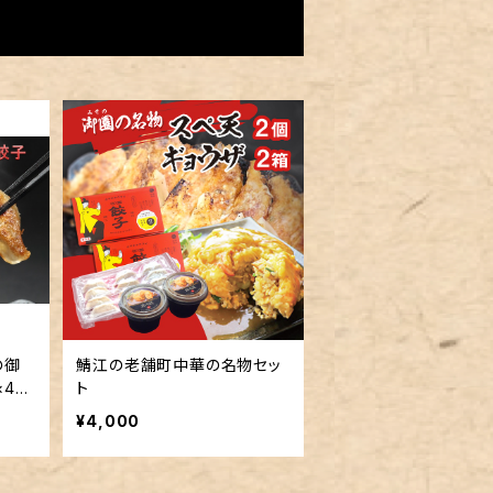
の御
鯖江の老舗町中華の名物セッ
×4セ
ト
¥4,000