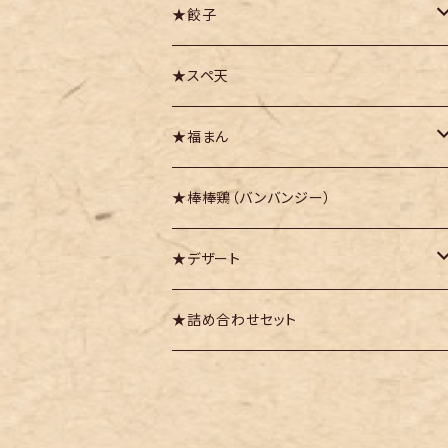
★餃子
・豚かしら肉の御園餃子
★スペ天
・九頭竜まいたけ餃子
★福まん
・越前甘えび餃子
・福まん（豚まん）
★棒棒鶏（バンバンジー）
・越前紅ズワイガニ餃子
・福まんりっち
★デザート
若狭牛の牛すきマン
・餃子パーティセット
・福まんチョコ
・杏仁プリン
★詰め合わせセット
吉川なすのピザまん
・福まん羽二重あんバター
・チョコまん
・羽二重あんバターまん