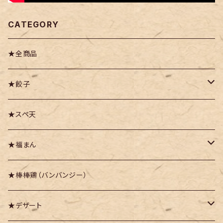
CATEGORY
★全商品
★餃子
・豚かしら肉の御園餃子
★スペ天
・九頭竜まいたけ餃子
★福まん
・越前甘えび餃子
・福まん（豚まん）
★棒棒鶏（バンバンジー）
・越前紅ズワイガニ餃子
・福まんりっち
★デザート