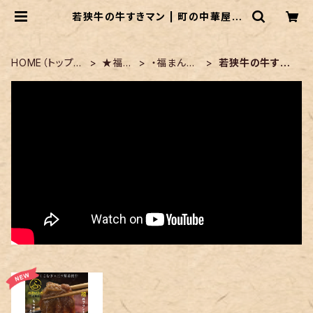
若狭牛の牛すきマン | 町の中華屋さ
ん「御園飯店」ショッピングサイト
HOME（トップ画
★福ま
・福まんり
若狭牛の牛すき
面）
ん
っち
マン