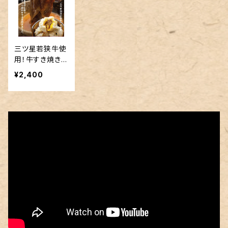
三ツ星若狭牛使
用！牛すき焼きま
ん【福まんりっち
¥2,400
～若狭牛～】１０
個セット