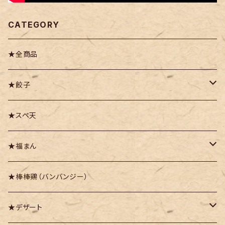
CATEGORY
★全商品
★餃子
・豚かしら肉の御園餃子
★スペ天
・九頭竜まいたけ餃子
★福まん
・越前甘えび餃子
・福まん（豚まん）
★棒棒鶏（バンバンジー）
・越前紅ズワイガニ餃子
・福まんりっち
★デザート