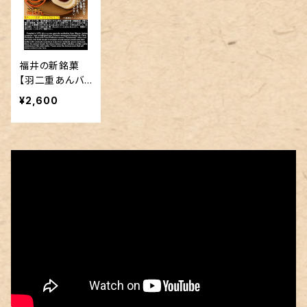
福井の新銘菓
【羽二重あんバ
ターまん】１２個
¥2,600
入りセット！福ま
んシリーズ第５
弾